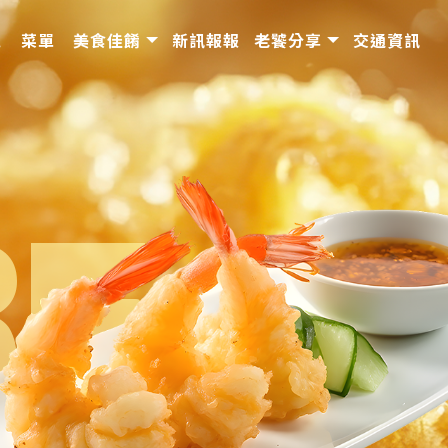
境
菜單
美食佳餚
新訊報報
老饕分享
交通資訊