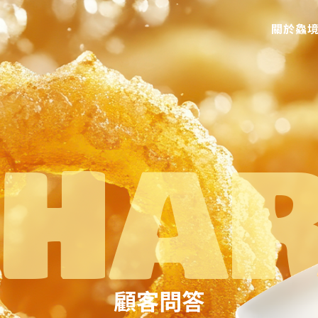
關於鱻
顧客問答