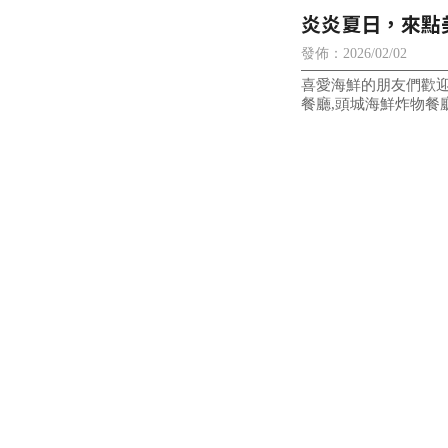
炎炎夏日，來點
物，再配上一罐
發佈：2026/02/02
喜愛海鮮的朋友們歡迎
餐廳,頭城海鮮炸物餐