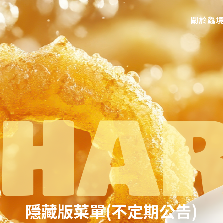
關於鱻
隱藏版菜單(不定期公告)