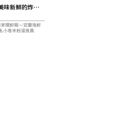
美味新鮮的炸
清涼的啤酒
來嚐鮮喔~~宜蘭海鮮
廳,小卷米粉湯推薦