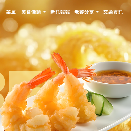
境
菜單
美食佳餚
新訊報報
老饕分享
交通資訊