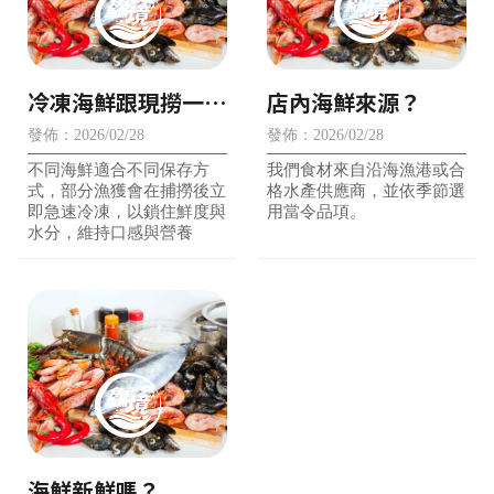
冷凍海鮮跟現撈一樣
店內海鮮來源？
新鮮嗎？
發佈：2026/02/28
發佈：2026/02/28
不同海鮮適合不同保存方
我們食材來自沿海漁港或合
式，部分漁獲會在捕撈後立
格水產供應商，並依季節選
即急速冷凍，以鎖住鮮度與
用當令品項。
水分，維持口感與營養
海鮮新鮮嗎？