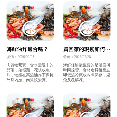
海鮮油炸適合嗎？
買回家的現撈如何保
鮮？
發佈：2026/02/28
發佈：2026/02/28
肉質較緊實、含水量適中的
海鮮保鮮最重要的是溫度與
品項，如蝦類、花枝或魚
時間控管。食材進貨後應立
片，較能在高溫油炸下保持
即低溫冷藏或冷凍保存，避
外酥內嫩。肉質較緊實、含
免反覆解凍。
水量適中的品項，如蝦類、
花枝或魚片，較能在高溫油
炸下保持外酥內嫩。